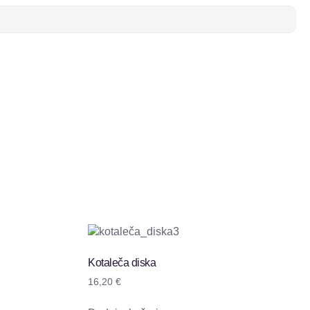
Kotaleča diska
16,20
€