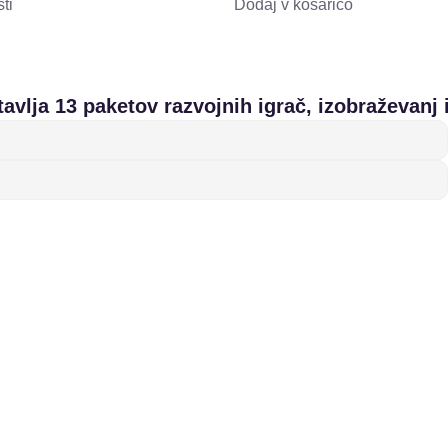
ti
Dodaj v košarico
avlja 13 paketov razvojnih igrač, izobraževanj i