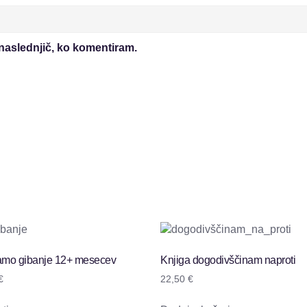
 naslednjič, ko komentiram.
vamo gibanje 12+ mesecev
Knjiga dogodivščinam naproti
€
22,50
€