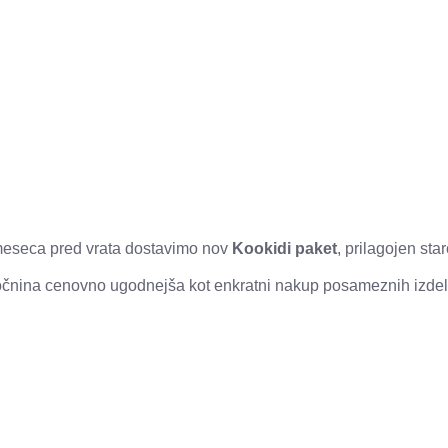
2 meseca pred vrata dostavimo nov
Kookidi paket
, prilagojen sta
aročnina cenovno ugodnejša kot enkratni nakup posameznih izdel