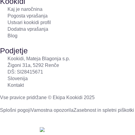
Kookidi
Kaj je naročnina
Pogosta vprašanja
Ustvari kookidi profil
Dodatna vprašanja
Blog
Podjetje
Kookidi, Mateja Blagonja s.p.
Žigoni 31a, 5292 Renče
DŠ: SI28415671
Slovenija
Kontakt
Vse pravice pridržane © Ekipa Kookidi 2025
Splošni pogoji
Varnostna opozorila
Zasebnost in spletni piškotki