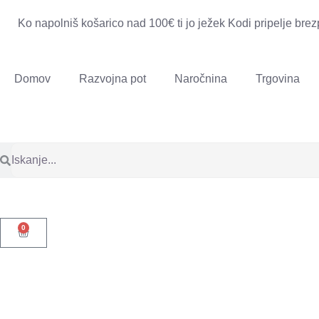
Ko napolniš košarico nad 100€ ti jo ježek Kodi pripelje brez
Domov
Razvojna pot
Naročnina
Trgovina
0