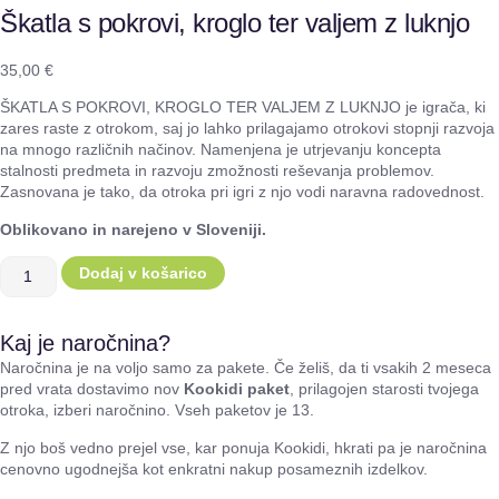
Škatla s pokrovi, kroglo ter valjem z luknjo
35,00
€
ŠKATLA S POKROVI, KROGLO TER VALJEM Z LUKNJO je igrača, ki
zares raste z otrokom, saj jo lahko prilagajamo otrokovi stopnji razvoja
na mnogo različnih načinov. Namenjena je utrjevanju koncepta
stalnosti predmeta in razvoju zmožnosti reševanja problemov.
Zasnovana je tako, da otroka pri igri z njo vodi naravna radovednost.
Oblikovano in narejeno v Sloveniji.
Dodaj v košarico
Kaj je naročnina?
Naročnina je na voljo samo za pakete. Če želiš, da ti vsakih 2 meseca
pred vrata dostavimo nov
Kookidi paket
, prilagojen starosti tvojega
otroka, izberi naročnino. Vseh paketov je 13.
Z njo boš vedno prejel vse, kar ponuja Kookidi, hkrati pa je naročnina
cenovno ugodnejša kot enkratni nakup posameznih izdelkov.