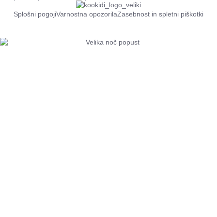
Splošni pogoji
Varnostna opozorila
Zasebnost in spletni piškotki