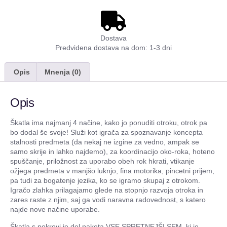
Dostava
Predvidena dostava na dom: 1-3 dni
Opis
Mnenja (0)
Opis
Škatla ima najmanj 4 načine, kako jo ponuditi otroku, otrok pa
bo dodal še svoje! Služi kot igrača za spoznavanje koncepta
stalnosti predmeta (da nekaj ne izgine za vedno, ampak se
samo skrije in lahko najdemo), za koordinacijo oko-roka, hoteno
spuščanje, priložnost za uporabo obeh rok hkrati, vtikanje
ožjega predmeta v manjšo luknjo, fina motorika, pincetni prijem,
pa tudi za bogatenje jezika, ko se igramo skupaj z otrokom.
Igračo zlahka prilagajamo glede na stopnjo razvoja otroka in
zares raste z njim, saj ga vodi naravna radovednost, s katero
najde nove načine uporabe.
Škatla s pokrovi je del paketa
VSE SPRETNEJŠI SEM
, ki je