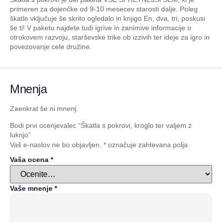
primeren za dojenčke od 9-10 mesecev starosti dalje. Poleg
škatle vključuje še skrito ogledalo in knjigo En, dva, tri, poskusi
še ti! V paketu najdete tudi igrive in zanimive informacije o
otrokovem razvoju, starševske trike ob izzivih ter ideje za igro in
povezovanje cele družine.
Mnenja
Zaenkrat še ni mnenj.
Bodi prvi ocenjevalec “Škatla s pokrovi, kroglo ter valjem z
luknjo”
Vaš e-naslov ne bo objavljen.
*
označuje zahtevana polja
Vaša ocena
*
Vaše mnenje
*